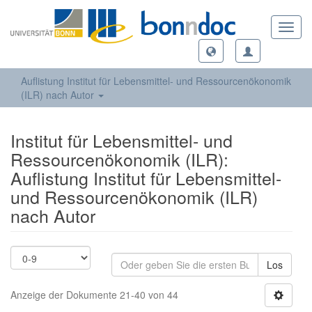
Toggl
navig
Auflistung Institut für Lebensmittel- und Ressourcenökonomik
(ILR) nach Autor
Institut für Lebensmittel- und
Ressourcenökonomik (ILR):
Auflistung Institut für Lebensmittel-
und Ressourcenökonomik (ILR)
nach Autor
Los
Anzeige der Dokumente 21-40 von 44