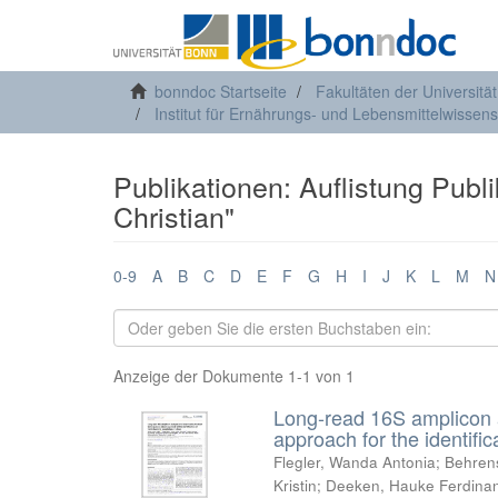
bonndoc Startseite
Fakultäten der Universitä
Institut für Ernährungs- und Lebensmittelwissens
Publikationen: Auflistung Publ
Christian"
0-9
A
B
C
D
E
F
G
H
I
J
K
L
M
N
Anzeige der Dokumente 1-1 von 1
Long-read 16S amplicon a
approach for the identific
Flegler, Wanda Antonia
;
Behren
Kristin
;
Deeken, Hauke Ferdina