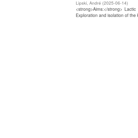
Lipski, André
(
2025-06-14
)
<strong>Aims:</strong> Lactic 
Exploration and isolation of the