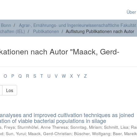
Über
t Bonn
Agrar-, Ernährungs- und Ingenieurwissenschaftliche Fakultät
chaften (IEL)
Publikationen
Auflistung Publikationen nach Autor
ikationen nach Autor "Maack, Gerd-
O
P
Q
R
S
T
U
V
W
X
Y
Z
Los
nalyses and improved cultivation techniques as joined
ation of viable bacterial populations in silage
s, Freya
;
Sturmhöfel, Anne Theresa
;
Sonntag, Miriam
;
Schmitt, Lisa
;
Ra
nd
;
Sun, Yurui
;
Maack, Gerd-Christian
;
Büscher, Wolfgang
;
Baer, Marei