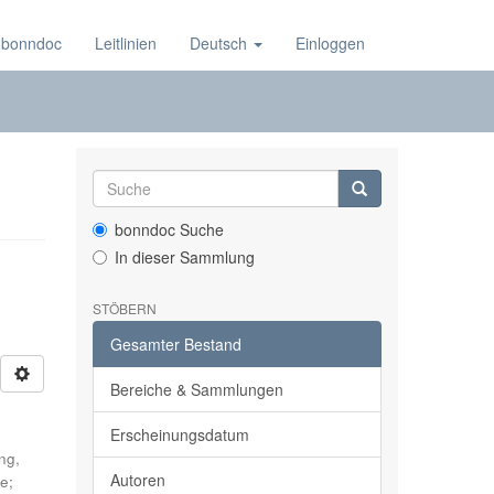
 bonndoc
Leitlinien
Deutsch
Einloggen
bonndoc Suche
In dieser Sammlung
STÖBERN
Gesamter Bestand
Bereiche & Sammlungen
Erscheinungsdatum
ng,
Autoren
ke
;