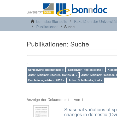
bonndoc Startseite
Fakultäten der Universitä
Publikationen
Suche
Publikationen: Suche
Schlagwort: spermatozoa ×
Schlagwort: testosterone ×
Klassi
Autor: Martínez-Cáceres, Carlos M. ×
Autor: Martínez-Fresneda, 
Erscheinungsdatum: 2019 ×
Autor: Schellander, Karl ×
Anzeige der Dokumente 1-1 von 1
Seasonal variations of sp
changes in domestic (Ovi