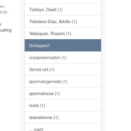
es,
Tesfaye, Dawit (1)
019-
Toledano-Díaz, Adolfo (1)
s
tuating
Velázquez, Rosario (1)
Schlagwort
cryopreservation (1)
Sertoli cell (1)
spermatogenesis (1)
spermatozoa (1)
testis (1)
testosterone (1)
... mehr