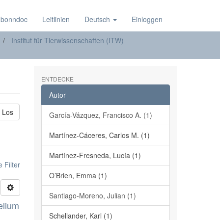
 bonndoc
Leitlinien
Deutsch
Einloggen
Institut für Tierwissenschaften (ITW)
ENTDECKE
Autor
Los
García-Vázquez, Francisco A. (1)
Martínez-Cáceres, Carlos M. (1)
Martínez-Fresneda, Lucía (1)
 Filter
O’Brien, Emma (1)
Santiago-Moreno, Julian (1)
elium
Schellander, Karl (1)