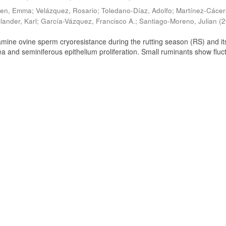
ien, Emma
;
Velázquez, Rosario
;
Toledano-Díaz, Adolfo
;
Martínez-Cácer
lander, Karl
;
García-Vázquez, Francisco A.
;
Santiago-Moreno, Julian
(
2
amine ovine sperm cryoresistance during the rutting season (RS) and it
a and seminiferous epithelium proliferation. Small ruminants show fluc