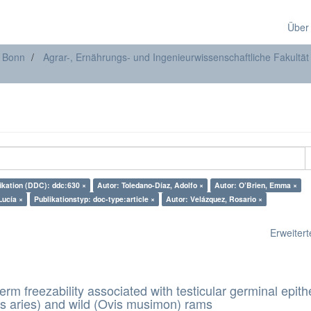
Über
t Bonn
Agrar-, Ernährungs- und Ingenieurwissenschaftliche Fakultät
fikation (DDC): ddc:630 ×
Autor: Toledano-Díaz, Adolfo ×
Autor: O’Brien, Emma ×
Lucía ×
Publikationstyp: doc-type:article ×
Autor: Velázquez, Rosario ×
Erweiterte
erm freezability associated with testicular germinal epith
s aries) and wild (Ovis musimon) rams