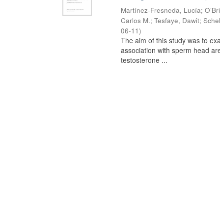
Martínez-Fresneda, Lucía
;
O’Br
Carlos M.
;
Tesfaye, Dawit
;
Schel
06-11
)
The aim of this study was to ex
association with sperm head are
testosterone ...