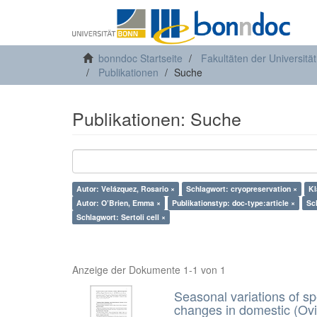
bonndoc Startseite
Fakultäten der Universitä
Publikationen
Suche
Publikationen: Suche
Autor: Velázquez, Rosario ×
Schlagwort: cryopreservation ×
Kl
Autor: O’Brien, Emma ×
Publikationstyp: doc-type:article ×
Sc
Schlagwort: Sertoli cell ×
Anzeige der Dokumente 1-1 von 1
Seasonal variations of sp
changes in domestic (Ovi