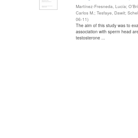
Martínez-Fresneda, Lucía
;
O’Br
Carlos M.
;
Tesfaye, Dawit
;
Schel
06-11
)
The aim of this study was to ex
association with sperm head are
testosterone ...