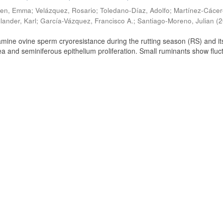
ien, Emma
;
Velázquez, Rosario
;
Toledano-Díaz, Adolfo
;
Martínez-Cácer
lander, Karl
;
García-Vázquez, Francisco A.
;
Santiago-Moreno, Julian
(
2
amine ovine sperm cryoresistance during the rutting season (RS) and it
a and seminiferous epithelium proliferation. Small ruminants show fluc