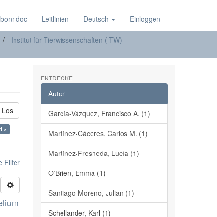
 bonndoc
Leitlinien
Deutsch
Einloggen
Institut für Tierwissenschaften (ITW)
ENTDECKE
Autor
Los
García-Vázquez, Francisco A. (1)
l ×
Martínez-Cáceres, Carlos M. (1)
Martínez-Fresneda, Lucía (1)
 Filter
O’Brien, Emma (1)
Santiago-Moreno, Julian (1)
elium
Schellander, Karl (1)