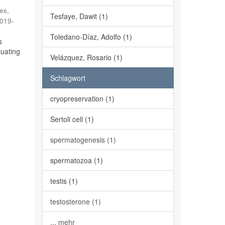
es,
Tesfaye, Dawit (1)
019-
Toledano-Díaz, Adolfo (1)
s
tuating
Velázquez, Rosario (1)
Schlagwort
cryopreservation (1)
Sertoli cell (1)
spermatogenesis (1)
spermatozoa (1)
testis (1)
testosterone (1)
... mehr