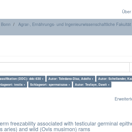
Über
t Bonn
Agrar-, Ernährungs- und Ingenieurwissenschaftliche Fakultät
assifikation (DDC): ddc:630 ×
Autor: Toledano-Díaz, Adolfo ×
Autor: Schellander, Kar
hlagwort: testis ×
Schlagwort: spermatozoa ×
Autor: Tesfaye, Dawit ×
Erweiterte
erm freezability associated with testicular germinal epith
s aries) and wild (Ovis musimon) rams