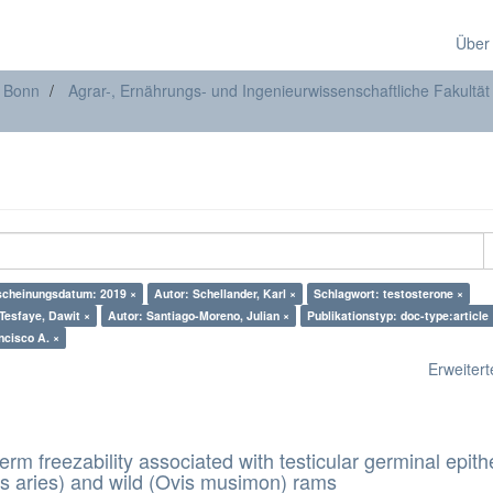
Über
t Bonn
Agrar-, Ernährungs- und Ingenieurwissenschaftliche Fakultät
scheinungsdatum: 2019 ×
Autor: Schellander, Karl ×
Schlagwort: testosterone ×
Tesfaye, Dawit ×
Autor: Santiago-Moreno, Julian ×
Publikationstyp: doc-type:article
rcía-Vázquez, Francisco A. ×
Erweiterte
erm freezability associated with testicular germinal epith
s aries) and wild (Ovis musimon) rams