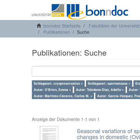
bonndoc Startseite
Fakultäten der Universitä
Publikationen
Suche
Publikationen: Suche
Schlagwort: cryopreservation ×
Schlagwort: spermatozoa ×
Er
Autor: O’Brien, Emma ×
Autor: Toledano-Díaz, Adolfo ×
Autor: 
Autor: Martínez-Cáceres, Carlos M. ×
Autor: Ga
Anzeige der Dokumente 1-1 von 1
Seasonal variations of sp
changes in domestic (Ovi