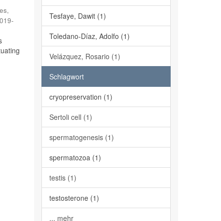
es,
Tesfaye, Dawit (1)
019-
Toledano-Díaz, Adolfo (1)
s
tuating
Velázquez, Rosario (1)
Schlagwort
cryopreservation (1)
Sertoli cell (1)
spermatogenesis (1)
spermatozoa (1)
testis (1)
testosterone (1)
... mehr