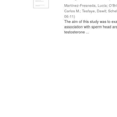
Martínez-Fresneda, Lucía
;
O’Br
Carlos M.
;
Tesfaye, Dawit
;
Schel
06-11
)
The aim of this study was to ex
association with sperm head are
testosterone ...