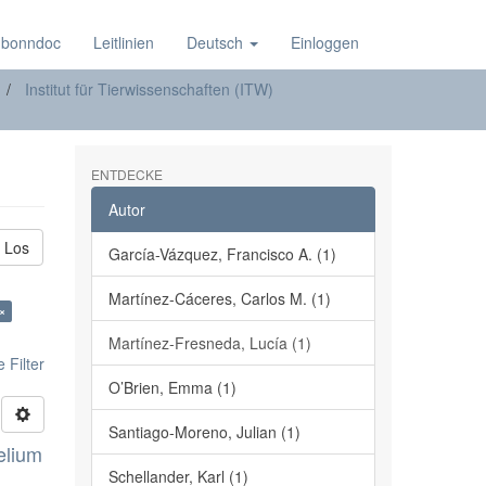
 bonndoc
Leitlinien
Deutsch
Einloggen
Institut für Tierwissenschaften (ITW)
ENTDECKE
Autor
Los
García-Vázquez, Francisco A. (1)
Martínez-Cáceres, Carlos M. (1)
 ×
Martínez-Fresneda, Lucía (1)
 Filter
O’Brien, Emma (1)
Santiago-Moreno, Julian (1)
elium
Schellander, Karl (1)