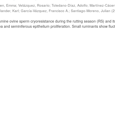
ien, Emma
;
Velázquez, Rosario
;
Toledano-Díaz, Adolfo
;
Martínez-Cácer
lander, Karl
;
García-Vázquez, Francisco A.
;
Santiago-Moreno, Julian
(
2
amine ovine sperm cryoresistance during the rutting season (RS) and it
a and seminiferous epithelium proliferation. Small ruminants show fluc