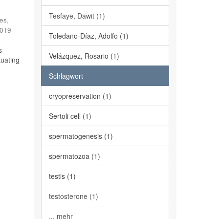
Tesfaye, Dawit (1)
es,
019-
Toledano-Díaz, Adolfo (1)
s
Velázquez, Rosario (1)
tuating
Schlagwort
cryopreservation (1)
Sertoli cell (1)
spermatogenesis (1)
spermatozoa (1)
testis (1)
testosterone (1)
... mehr