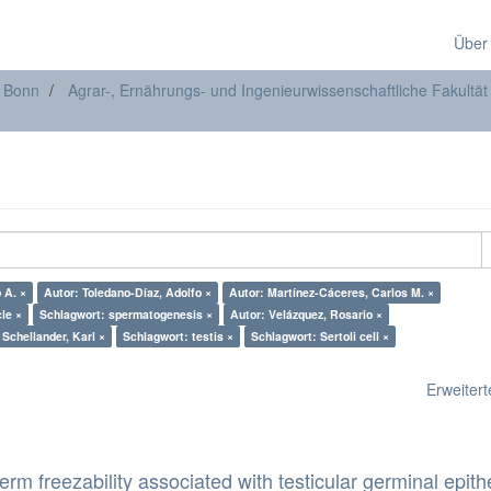
Über
t Bonn
Agrar-, Ernährungs- und Ingenieurwissenschaftliche Fakultät
rancisco A. ×
Autor: Toledano-Díaz, Adolfo ×
Autor: Martínez-Cáceres, Carlos M. ×
cle ×
Schlagwort: spermatogenesis ×
Autor: Velázquez, Rosario ×
 Schellander, Karl ×
Schlagwort: testis ×
Schlagwort: Sertoli cell ×
Erweiterte
erm freezability associated with testicular germinal epith