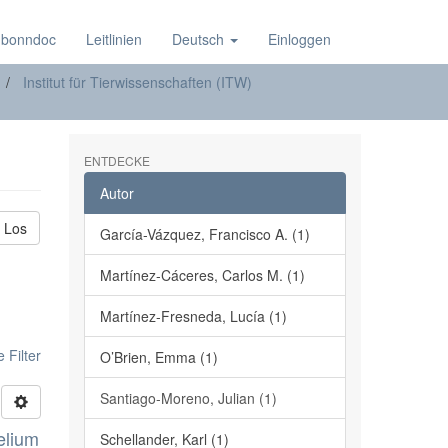
 bonndoc
Leitlinien
Deutsch
Einloggen
Institut für Tierwissenschaften (ITW)
ENTDECKE
Autor
Los
García-Vázquez, Francisco A. (1)
Martínez-Cáceres, Carlos M. (1)
Martínez-Fresneda, Lucía (1)
 Filter
O’Brien, Emma (1)
Santiago-Moreno, Julian (1)
elium
Schellander, Karl (1)