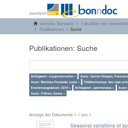
bonndoc Startseite
Fakultäten der Universitä
Publikationen
Suche
Publikationen: Suche
Schlagwort: cryopreservation ×
Autor: García-Vázquez, F
Autor: Martínez-Fresneda, Lucía ×
Publikationstyp: doc-type:arti
Erscheinungsdatum: 2019 ×
Schlagwort: spermatozoa ×
Autor:
Autor: O’Brien, Emma ×
Anzeige der Dokumente 1-1 von 1
Seasonal variations of sp