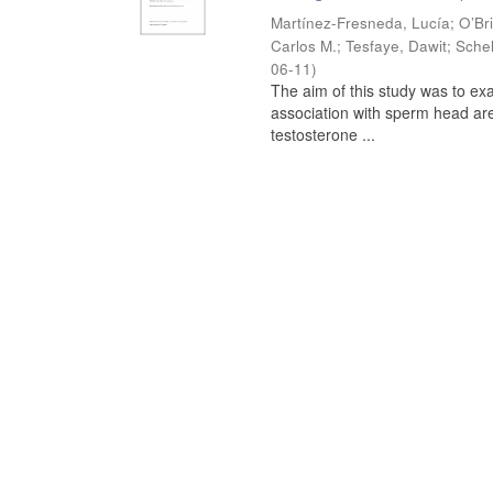
Martínez-Fresneda, Lucía
;
O’Br
Carlos M.
;
Tesfaye, Dawit
;
Schel
06-11
)
The aim of this study was to ex
association with sperm head are
testosterone ...