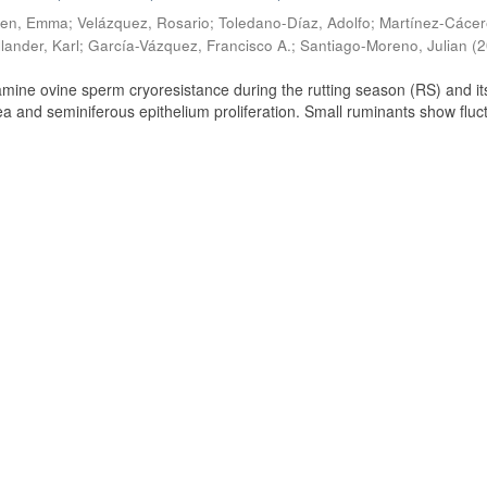
ien, Emma
;
Velázquez, Rosario
;
Toledano-Díaz, Adolfo
;
Martínez-Cácer
lander, Karl
;
García-Vázquez, Francisco A.
;
Santiago-Moreno, Julian
(
2
amine ovine sperm cryoresistance during the rutting season (RS) and it
a and seminiferous epithelium proliferation. Small ruminants show fluc