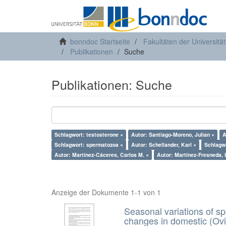
bonndoc Startseite
Fakultäten der Universitä
Publikationen
Suche
Publikationen: Suche
Schlagwort: testosterone ×
Autor: Santiago-Moreno, Julian ×
A
Schlagwort: spermatozoa ×
Autor: Schellander, Karl ×
Schlagwo
Autor: Martínez-Cáceres, Carlos M. ×
Autor: Martínez-Fresneda, 
Anzeige der Dokumente 1-1 von 1
Seasonal variations of sp
changes in domestic (Ovi