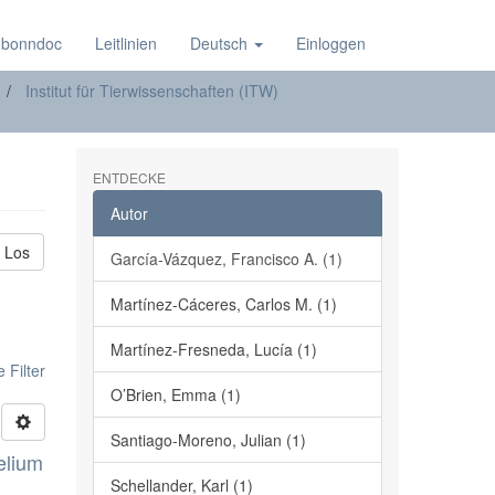
 bonndoc
Leitlinien
Deutsch
Einloggen
Institut für Tierwissenschaften (ITW)
ENTDECKE
Autor
Los
García-Vázquez, Francisco A. (1)
Martínez-Cáceres, Carlos M. (1)
Martínez-Fresneda, Lucía (1)
 Filter
O’Brien, Emma (1)
Santiago-Moreno, Julian (1)
elium
Schellander, Karl (1)