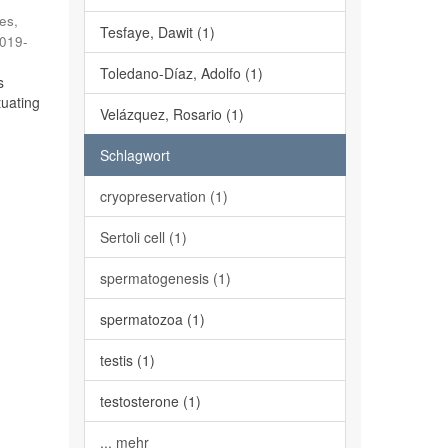
es,
Tesfaye, Dawit (1)
019-
Toledano-Díaz, Adolfo (1)
s
tuating
Velázquez, Rosario (1)
Schlagwort
cryopreservation (1)
Sertoli cell (1)
spermatogenesis (1)
spermatozoa (1)
testis (1)
testosterone (1)
... mehr