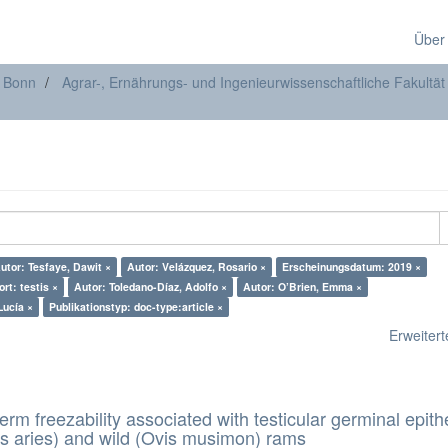
Über
t Bonn
Agrar-, Ernährungs- und Ingenieurwissenschaftliche Fakultät
utor: Tesfaye, Dawit ×
Autor: Velázquez, Rosario ×
Erscheinungsdatum: 2019 ×
rt: testis ×
Autor: Toledano-Díaz, Adolfo ×
Autor: O’Brien, Emma ×
Lucía ×
Publikationstyp: doc-type:article ×
Erweiterte
erm freezability associated with testicular germinal epith
s aries) and wild (Ovis musimon) rams