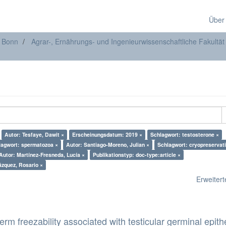
Über
t Bonn
Agrar-, Ernährungs- und Ingenieurwissenschaftliche Fakultät
Autor: Tesfaye, Dawit ×
Erscheinungsdatum: 2019 ×
Schlagwort: testosterone ×
lagwort: spermatozoa ×
Autor: Santiago-Moreno, Julian ×
Schlagwort: cryopreservat
Autor: Martínez-Fresneda, Lucía ×
Publikationstyp: doc-type:article ×
ázquez, Rosario ×
Erweiterte
erm freezability associated with testicular germinal epith