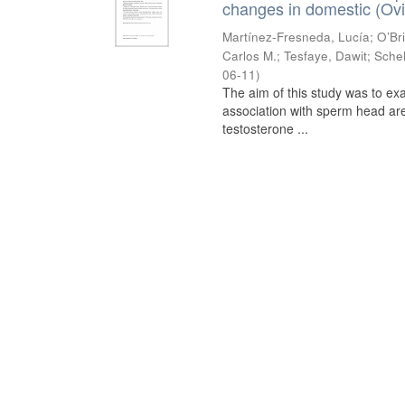
changes in domestic (Ovi
Martínez-Fresneda, Lucía
;
O’Br
Carlos M.
;
Tesfaye, Dawit
;
Schel
06-11
)
The aim of this study was to ex
association with sperm head are
testosterone ...