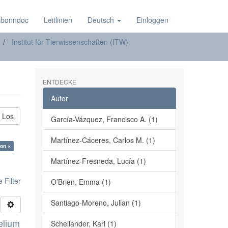
 bonndoc
Leitlinien
Deutsch
Einloggen
Institut für Tierwissenschaften (ITW)
ENTDECKE
Autor
Los
García-Vázquez, Francisco A. (1)
Martínez-Cáceres, Carlos M. (1)
ion ×
Martínez-Fresneda, Lucía (1)
 Filter
O’Brien, Emma (1)
Santiago-Moreno, Julian (1)
elium
Schellander, Karl (1)