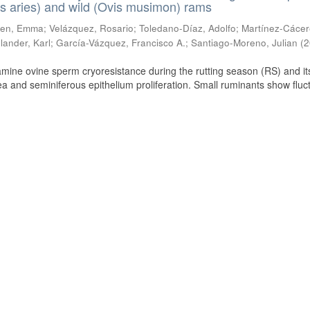
s aries) and wild (Ovis musimon) rams
ien, Emma
;
Velázquez, Rosario
;
Toledano-Díaz, Adolfo
;
Martínez-Cácer
lander, Karl
;
García-Vázquez, Francisco A.
;
Santiago-Moreno, Julian
(
2
amine ovine sperm cryoresistance during the rutting season (RS) and it
a and seminiferous epithelium proliferation. Small ruminants show fluc