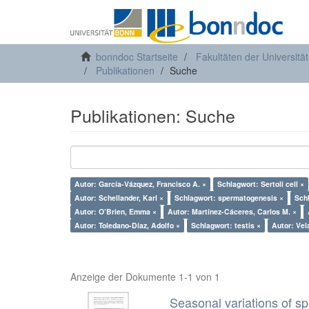
bonndoc Startseite
Fakultäten der Universitä
Publikationen
Suche
Publikationen: Suche
Autor: García-Vázquez, Francisco A. ×
Schlagwort: Sertoli cell ×
Autor: Schellander, Karl ×
Schlagwort: spermatogenesis ×
Sch
Autor: O’Brien, Emma ×
Autor: Martínez-Cáceres, Carlos M. ×
Autor: Toledano-Díaz, Adolfo ×
Schlagwort: testis ×
Autor: Vel
Anzeige der Dokumente 1-1 von 1
Seasonal variations of sp