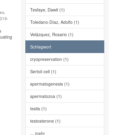
Tesfaye, Dawit (1)
es,
019-
Toledano-Díaz, Adolfo (1)
s
Velázquez, Rosario (1)
tuating
Schlagwort
cryopreservation (1)
Sertoli cell (1)
spermatogenesis (1)
spermatozoa (1)
testis (1)
testosterone (1)
... mehr