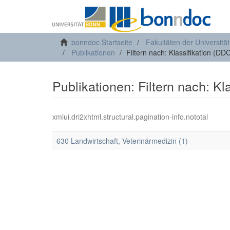
bonndoc Startseite
Fakultäten der Universitä
Publikationen
Filtern nach: Klassifikation (DD
Publikationen: Filtern nach: Kl
xmlui.dri2xhtml.structural.pagination-info.nototal
630 Landwirtschaft, Veterinärmedizin (1)