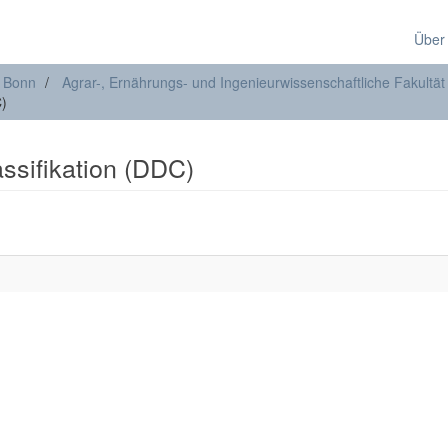
Über
t Bonn
Agrar-, Ernährungs- und Ingenieurwissenschaftliche Fakultät
C)
assifikation (DDC)