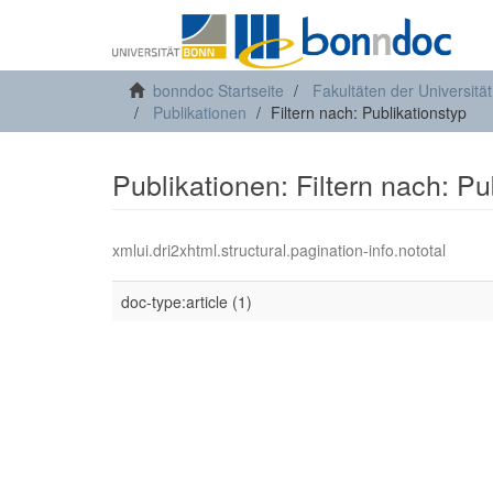
bonndoc Startseite
Fakultäten der Universitä
Publikationen
Filtern nach: Publikationstyp
Publikationen: Filtern nach: Pu
xmlui.dri2xhtml.structural.pagination-info.nototal
doc-type:article (1)