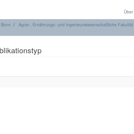
Über
t Bonn
Agrar-, Ernährungs- und Ingenieurwissenschaftliche Fakultät
blikationstyp