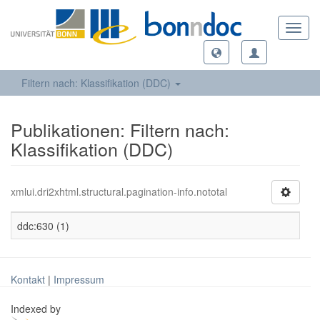
Toggl
navig
Filtern nach: Klassifikation (DDC)
Publikationen: Filtern nach:
Klassifikation (DDC)
xmlui.dri2xhtml.structural.pagination-info.nototal
ddc:630 (1)
Kontakt
|
Impressum
Indexed by