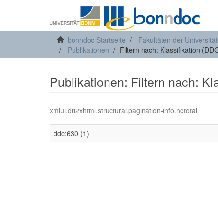
bonndoc Startseite
Fakultäten der Universitä
Publikationen
Filtern nach: Klassifikation (DD
Publikationen: Filtern nach: Kl
xmlui.dri2xhtml.structural.pagination-info.nototal
ddc:630 (1)