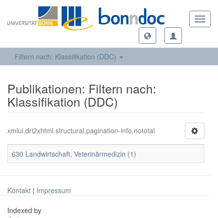
Toggl
navig
Filtern nach: Klassifikation (DDC)
Publikationen: Filtern nach:
Klassifikation (DDC)
xmlui.dri2xhtml.structural.pagination-info.nototal
630 Landwirtschaft, Veterinärmedizin (1)
Kontakt
|
Impressum
Indexed by