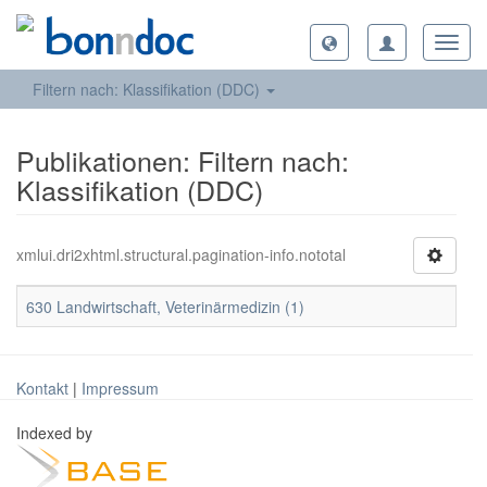
Toggl
navig
Filtern nach: Klassifikation (DDC)
Publikationen: Filtern nach:
Klassifikation (DDC)
xmlui.dri2xhtml.structural.pagination-info.nototal
630 Landwirtschaft, Veterinärmedizin (1)
Kontakt
|
Impressum
Indexed by