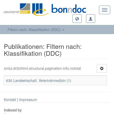
Toggl
navig
Filtern nach: Klassifikation (DDC)
Publikationen: Filtern nach:
Klassifikation (DDC)
xmlui.dri2xhtml.structural.pagination-info.nototal
630 Landwirtschaft, Veterinärmedizin (1)
Kontakt
|
Impressum
Indexed by