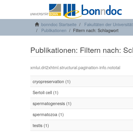
bonndoc Startseite
Fakultäten der Universitä
Publikationen
Filtern nach: Schlagwort
Publikationen: Filtern nach: S
xmlui.dri2xhtml.structural.pagination-info.nototal
cryopreservation (1)
Sertoli cell (1)
spermatogenesis (1)
spermatozoa (1)
testis (1)