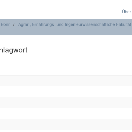
Über
t Bonn
Agrar-, Ernährungs- und Ingenieurwissenschaftliche Fakultät
chlagwort