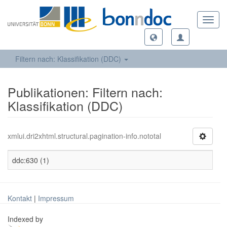
Toggl
navig
Filtern nach: Klassifikation (DDC)
Publikationen: Filtern nach:
Klassifikation (DDC)
xmlui.dri2xhtml.structural.pagination-info.nototal
ddc:630 (1)
Kontakt
|
Impressum
Indexed by