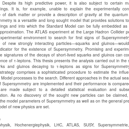
s. Despite its high predictive power, it is also subject to certain m
ings. It is, for example, unable to explain the experimentally con
e of dark matter or provide a description of gravity at the quantum
metry is a versatile and long sought model that provides solutions t
ings and into which the Standard Model can be fully embedded as 
pproximation. The ATLAS experiment at the Large Hadron Collider p
xperimental environment to search for first signs of Supersymmetr
 of new strongly interacting particles—squarks and gluinos—woul
ndicator for the existence of Supersymmetry. Promising and experim
le signatures of the decays of short-lived squarks and gluinos can c
nce of τ-leptons. This thesis presents the analysis carried out in the
rks and gluinos decaying to τ-leptons as signs for Supersymmetr
 strategy comprises a sophisticated procedure to estimate the influ
 Model processes to the search. Different approaches in the actual sea
of Supersymmetry are implemented and their performance is compare
 are made subject to a detailed statistical evaluation and subs
tation. As no discovery of the sought new particles can be claimed
n the model parameters of Supersymmetry as well as on the general p
del of new physics are set.
s
nphysik, Hochenergiephysik, LHC, ATLAS, SUSY, Supersymmetrie