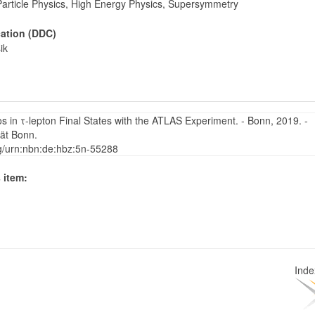
Particle Physics, High Energy Physics, Supersymmetry
cation (DDC)
ik
os in τ-lepton Final States with the ATLAS Experiment. - Bonn, 2019. -
tät Bonn.
rg/urn:nbn:de:hbz:5n-55288
 item:
Ind