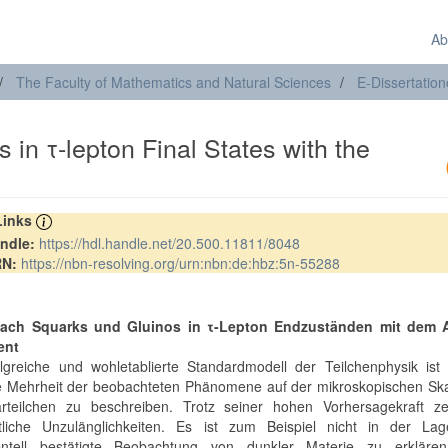
Ab
The Faculty of Mathematics and Natural Sciences
E-Dissertatio
 in τ-lepton Final States with the
 Links
ndle:
https://hdl.handle.net/20.500.11811/8048
RN:
https://nbn-resolving.org/urn:nbn:de:hbz:5n-55288
t
ach Squarks und Gluinos in τ-Lepton Endzuständen mit dem
ent
lgreiche und wohletablierte Standardmodell der Teilchenphysik ist 
e Mehrheit der beobachteten Phänomene auf der mikroskopischen Ska
rteilchen zu beschreiben. Trotz seiner hohen Vorhersagekraft ze
htliche Unzulänglichkeiten. Es ist zum Beispiel nicht in der Lag
entell bestätigte Beobachtung von dunkler Materie zu erkläre