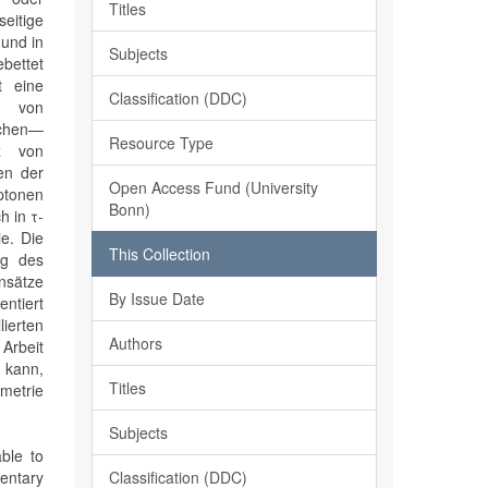
Titles
seitige
 und in
Subjects
bettet
t eine
Classification (DDC)
n von
lchen—
Resource Type
z von
en der
Open Access Fund (University
ptonen
Bonn)
h in τ-
e. Die
This Collection
ng des
nsätze
By Issue Date
ntiert
lierten
Authors
 Arbeit
 kann,
Titles
metrie
Subjects
able to
Classification (DDC)
mentary