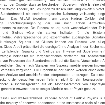
ion auf der Quantenskala zu beschreiben. Supersymmetrie ist eine viel
e verfolgte Theorie, die Lösungen zu diesen Unzulänglichkeiten bietet
Standardmodell als niederenergetische Näherung vollständig einge
kann. Das ATLAS Experiment am Large Hadron Collider stell
artige Forschungsumgebung dar, um nach ersten Anzeiche
metrie zu suchen. Die Präsenz neuer, stark wechselwirkender Tei
 und Gluinos—wäre ein starker Indikator für die Existen
metrie. Vielversprechende und experimentell zugängliche Signatur
e kurzlebiger Squarks und Gluinos können die Präsenz von τ-Le
n. Diese Arbeit präsentiert die durchgeführte Analyse in der Suche nac
 zerfallenden Squarks und Gluinos als Hinweise auf Supersymmetri
trategie beinhaltet ein fortgeschrittenes Verfahren zur Abschätzu
es von Prozessen des Standardmodells auf die Suche. Verschiedene A
igentlichen Suche nach Signalen von Supersymmetrie werden impleme
 Verhalten verglichen. Die Ergebnisse der Suche werden einer detail
schen Analyse und anschließender Interpretation unterzogen. Da diese
eckung der gesuchten neuen Teilchen nicht für sich beanspruchen
obere Ausschlussgrenzen auf die Modellparameter von Supersym
e generelle Anwesenheit beliebiger Modelle neuer Physik gesetzt.
essful and well-established Standard Model of Particle Physics is 
 the majority of observed phenomena at the microscopic scale of ele