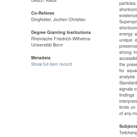
Desch, Klaus
particle
shortcom
Co-Referee
existenc
Dingfelder, Jochen Christian
Supersym
shortcom
Degree Granting Institutions
energy a
Rheinische Friedrich-Wilhelms-
unique e
Universität Bonn
presence
strong i
Metadata
accessib
Show full item record
the prese
for squa
analysis
Standard
signals 
findings
interpre
limits o
of any mo
Subject
Teilche