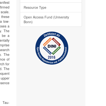
anifest
firmed
Resource Type
 scale.
o these
Open Access Fund (University
a low-
Bonn)
oses a
y. The
d be a
entally
omprise
 search
y. The
ence of
rch for
d. The
equent
, upper
resence
, Tau-