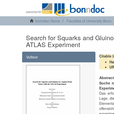
bonndoc Home
Faculties of University Bonn
Search for Squarks and Gluinos
ATLAS Experiment
Citable
Volltext
Ha
U
Abstrac
Suche n
Experim
Das erfo
Lage, di
Elementa
offensic
experim