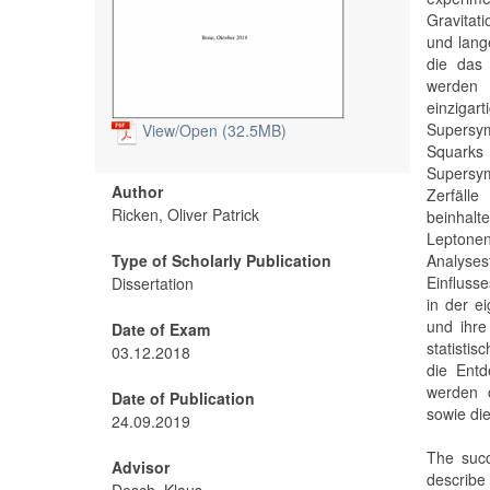
Gravitat
und lang
die das 
werden 
einzig
Supersym
View/
Open (32.5MB)
Squarks
Supersym
Author
Zerfäll
Ricken, Oliver Patrick
beinhalte
Leptonen
Type of Scholarly Publication
Analyses
Einfluss
Dissertation
in der e
und ihre
Date of Exam
statisti
03.12.2018
die Entd
werden 
Date of Publication
sowie di
24.09.2019
The succ
Advisor
describe