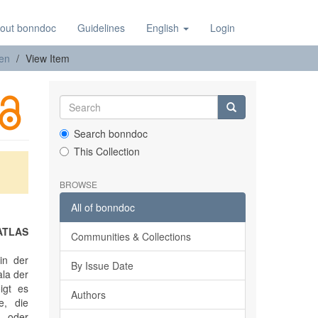
out bonndoc
Guidelines
English
Login
nen
View Item
Search bonndoc
This Collection
BROWSE
All of bonndoc
 ATLAS
Communities & Collections
in der
By Issue Date
la der
igt es
Authors
e, die
n oder