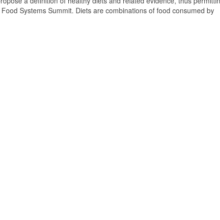
ropose a definition of healthy diets and related evidence, thus permitti
he Food Systems Summit. Diets are combinations of food consumed by