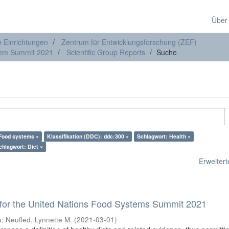
Über
e Einrichtungen
Zentrum für Entwicklungsforschung (ZEF)
stem Summit 2021
Scientific Group Reports
Suche
Food systems ×
Klassifikation (DDC): ddc:300 ×
Schlagwort: Health ×
chlagwort: Diet ×
Erweiterte
on for the United Nations Food Systems Summit 2021
a
;
Neufled, Lynnette M.
(
2021-03-01
)