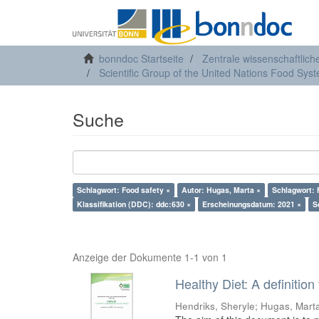
bonndoc Startseite
Zentrale wissenschaftlich
Scientific Group of the United Nations Food Sy
Suche
Schlagwort: Food safety ×
Autor: Hugas, Marta ×
Schlagwort: 
Klassifikation (DDC): ddc:630 ×
Erscheinungsdatum: 2021 ×
S
Anzeige der Dokumente 1-1 von 1
Healthy Diet: A definiti
Hendriks, Sheryle
;
Hugas, Mart