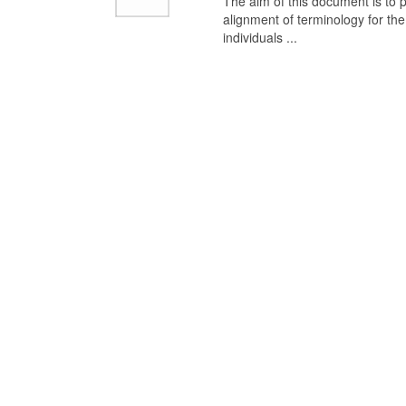
The aim of this document is to p
alignment of terminology for t
individuals ...