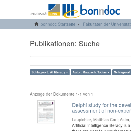
bonndoc Startseite
Fakultäten der Universitä
Publikationen: Suche
Schlagwort: AI literacy ×
Autor: Raupach, Tobias ×
Schlagwort:
Anzeige der Dokumente 1-1 von 1
Delphi study for the deve
assessment of non-experts
Laupichler, Matthias Carl
;
Aster
Artificial intelligence literacy 