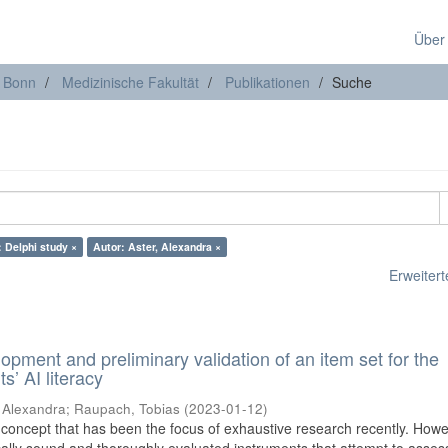
Über
t Bonn
Medizinische Fakultät
Publikationen
Suche
 Delphi study ×
Autor: Aster, Alexandra ×
Erweiterte
lopment and preliminary validation of an item set for the
’ AI literacy
, Alexandra
;
Raupach, Tobias
(
2023-01-12
)
is a concept that has been the focus of exhaustive research recently. Howe