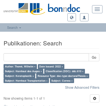
Toggl
navig
Search
Publikationen: Search
Go
Author: Thomé, Wilhelm ×
Date Issued: 2022 ×
Subject: Hornhaut des Auges ×
Classification (DDC): ddc:610 ×
Subject: Keratoplastik ×
Resource Type: doc-type:doctoralThesis ×
Subject: Hornhaut Transplantation ×
Subject: Cornea ×
Show Advanced Filters
Now showing items 1-1 of 1