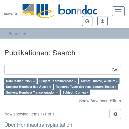
Toggl
navig
Search
Publikationen: Search
Go
Date Issued: 2022 ×
Subject: Koremorphose ×
Author: Thomé, Wilhelm ×
Subject: Hornhaut des Auges ×
Resource Type: doc-type:doctoralThesis ×
Subject: Hornhaut Transplantation ×
Subject: Cornea ×
Show Advanced Filters
Now showing items 1-1 of 1
Über Hornhauttransplantation