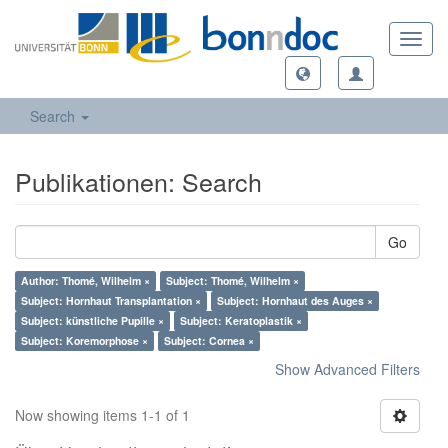
Toggl
navig
Search
Publikationen: Search
Go
Author: Thomé, Wilhelm ×
Subject: Thomé, Wilhelm ×
Subject: Hornhaut Transplantation ×
Subject: Hornhaut des Auges ×
Subject: künstliche Pupille ×
Subject: Keratoplastik ×
Subject: Koremorphose ×
Subject: Cornea ×
Show Advanced Filters
Now showing items 1-1 of 1