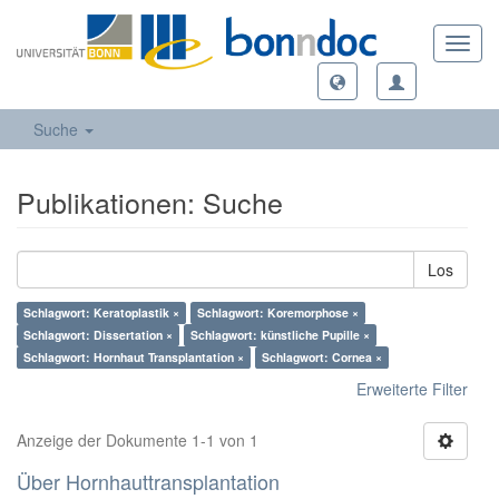
Toggl
navig
Suche
Publikationen: Suche
Los
Schlagwort: Keratoplastik ×
Schlagwort: Koremorphose ×
Schlagwort: Dissertation ×
Schlagwort: künstliche Pupille ×
Schlagwort: Hornhaut Transplantation ×
Schlagwort: Cornea ×
Erweiterte Filter
Anzeige der Dokumente 1-1 von 1
Über Hornhauttransplantation