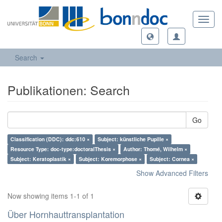
Toggl
navig
Search
Publikationen: Search
Go
Classification (DDC): ddc:610 ×
Subject: künstliche Pupille ×
Resource Type: doc-type:doctoralThesis ×
Author: Thomé, Wilhelm ×
Subject: Keratoplastik ×
Subject: Koremorphose ×
Subject: Cornea ×
Show Advanced Filters
Now showing items 1-1 of 1
Über Hornhauttransplantation