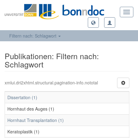
Toggl
navig
Filtern nach: Schlagwort
Publikationen: Filtern nach:
Schlagwort
xmlui.dri2xhtml.structural.pagination-info.nototal
Dissertation (1)
Hornhaut des Auges (1)
Hornhaut Transplantation (1)
Keratoplastik (1)