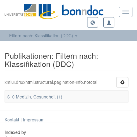
Toggl
navig
Filtern nach: Klassifikation (DDC)
Publikationen: Filtern nach:
Klassifikation (DDC)
xmlui.dri2xhtml.structural.pagination-info.nototal
610 Medizin, Gesundheit (1)
Kontakt
|
Impressum
Indexed by