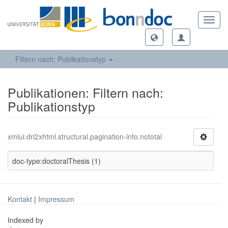
Toggl
navig
Filtern nach: Publikationstyp
Publikationen: Filtern nach:
Publikationstyp
xmlui.dri2xhtml.structural.pagination-info.nototal
doc-type:doctoralThesis (1)
Kontakt
|
Impressum
Indexed by