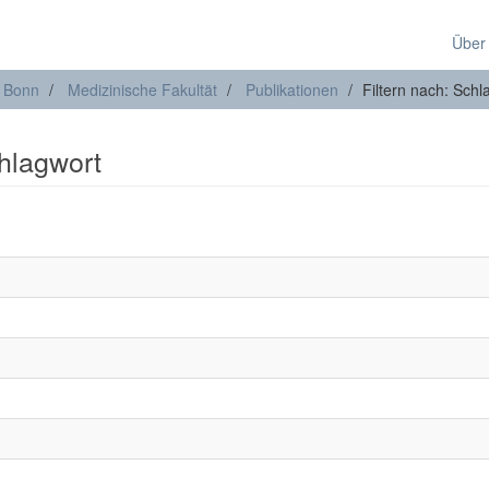
Über
t Bonn
Medizinische Fakultät
Publikationen
Filtern nach: Schl
chlagwort