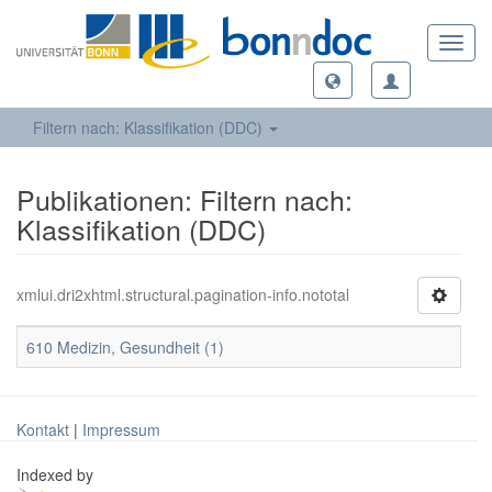
Toggl
navig
Filtern nach: Klassifikation (DDC)
Publikationen: Filtern nach:
Klassifikation (DDC)
xmlui.dri2xhtml.structural.pagination-info.nototal
610 Medizin, Gesundheit (1)
Kontakt
|
Impressum
Indexed by