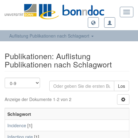
Toggl
navig
Auflistung Publikationen nach Schlagwort
Publikationen: Auflistung
Publikationen nach Schlagwort
Los
Anzeige der Dokumente 1-2 von 2
Schlagwort
Incidence
[1]
Infection rate
[1]