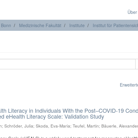
Über
t Bonn
Medizinische Fakultät
Institute
Institut für Patientensic
Erweiterte
lth Literacy in Individuals With the Post–COVID-19 Cond
 eHealth Literacy Scale: Validation Study
h
;
Schröder, Julia
;
Skoda, Eva-Maria
;
Teufel, Martin
;
Bäuerle, Alexande