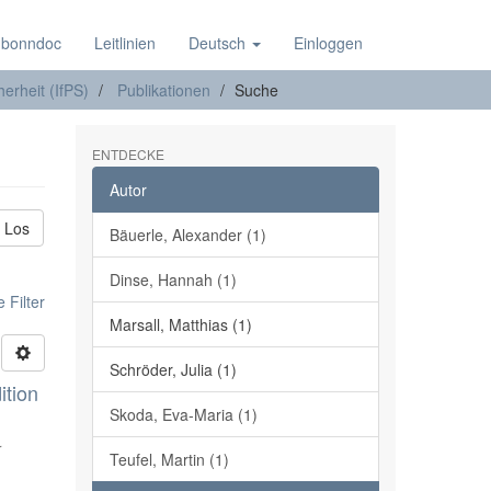
 bonndoc
Leitlinien
Deutsch
Einloggen
herheit (IfPS)
Publikationen
Suche
ENTDECKE
Autor
Los
Bäuerle, Alexander (1)
Dinse, Hannah (1)
 Filter
Marsall, Matthias (1)
Schröder, Julia (1)
ition
Skoda, Eva-Maria (1)
r
Teufel, Martin (1)