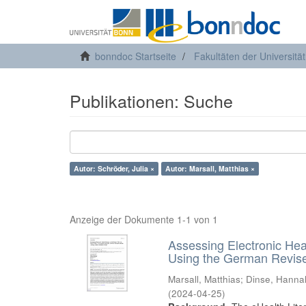
bonndoc Startseite
Fakultäten der Universitä
Publikationen: Suche
Autor: Schröder, Julia ×
Autor: Marsall, Matthias ×
Anzeige der Dokumente 1-1 von 1
Assessing Electronic Hea
Using the German Revised
Marsall, Matthias
;
Dinse, Hanna
(
2024-04-25
)