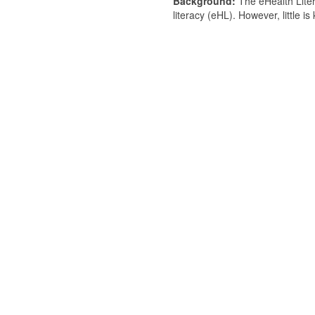
Background:
The eHealth Liter
literacy (eHL). However, little i