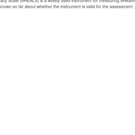
acy Scale (eHEALS) is a widely used instrument for measuring eHealt
s known so far about whether the instrument is valid for the assessment .