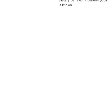
Dietary Behavior Inventory (GDB
is known ...