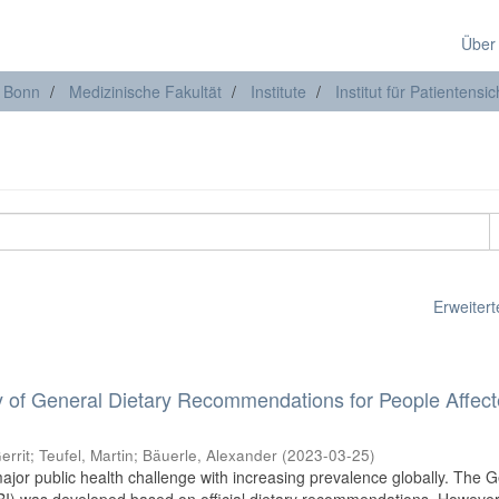
Über
t Bonn
Medizinische Fakultät
Institute
Institut für Patientensic
Erweiterte
ity of General Dietary Recommendations for People Affec
errit
;
Teufel, Martin
;
Bäuerle, Alexander
(
2023-03-25
)
jor public health challenge with increasing prevalence globally. The 