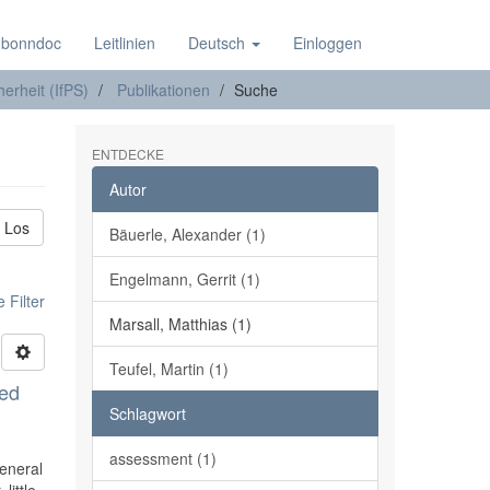
 bonndoc
Leitlinien
Deutsch
Einloggen
herheit (IfPS)
Publikationen
Suche
ENTDECKE
Autor
Los
Bäuerle, Alexander (1)
Engelmann, Gerrit (1)
 Filter
Marsall, Matthias (1)
Teufel, Martin (1)
ted
Schlagwort
assessment (1)
General