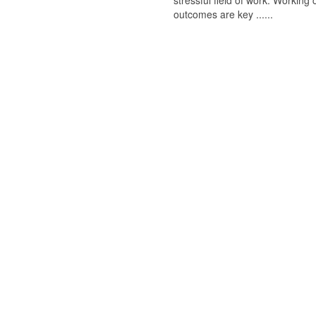
stressful field of work. Working
outcomes are key ......