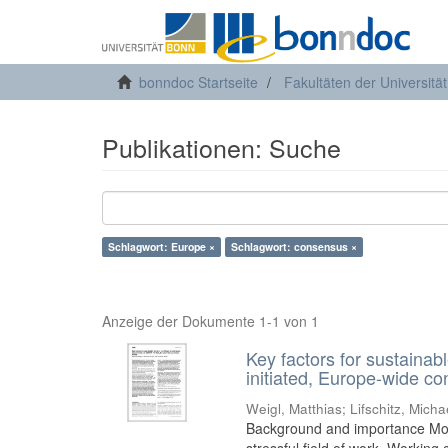
bonndoc Startseite
Fakultäten der Universitä
Publikationen: Suche
Schlagwort: Europe ×
Schlagwort: consensus ×
Anzeige der Dokumente 1-1 von 1
Key factors for sustain
initiated, Europe-wide c
Weigl, Matthias
;
Lifschitz, Micha
Background and importance Mod