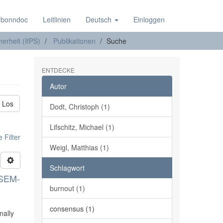
 bonndoc
Leitlinien
Deutsch
Einloggen
herheit (IfPS)
Publikationen
Suche
ENTDECKE
Autor
Los
Dodt, Christoph (1)
Lifschitz, Michael (1)
 Filter
Weigl, Matthias (1)
Schlagwort
USEM-
burnout (1)
consensus (1)
nally