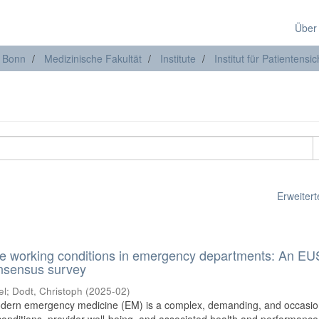
Über
t Bonn
Medizinische Fakultät
Institute
Institut für Patientensic
Erweiterte
able working conditions in emergency departments: An E
onsensus survey
el
;
Dodt, Christoph
(
2025-02
)
ern emergency medicine (EM) is a complex, demanding, and occasio