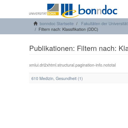
bonndoc Startseite
Fakultäten der Universitä
Filtern nach: Klassifikation (DDC)
Publikationen: Filtern nach: Kl
xmlui.dri2xhtml.structural.pagination-info.nototal
610 Medizin, Gesundheit (1)