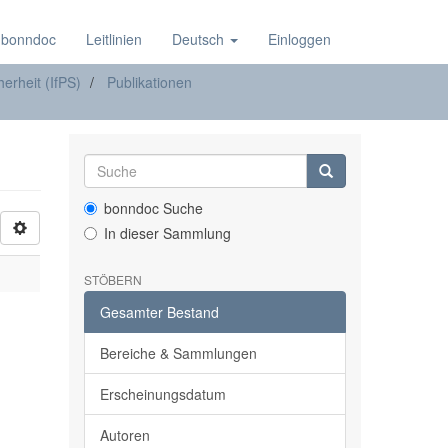
 bonndoc
Leitlinien
Deutsch
Einloggen
herheit (IfPS)
Publikationen
bonndoc Suche
In dieser Sammlung
STÖBERN
Gesamter Bestand
Bereiche & Sammlungen
Erscheinungsdatum
Autoren