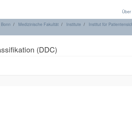
Über
t Bonn
Medizinische Fakultät
Institute
Institut für Patientensic
assifikation (DDC)