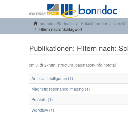
bonndoc Startseite
Fakultäten der Universitä
Filtern nach: Schlagwort
Publikationen: Filtern nach: S
xmlui.dri2xhtml.structural.pagination-info.nototal
Artificial intelligence (1)
Magnetic resonance imaging (1)
Prostate (1)
Workflow (1)