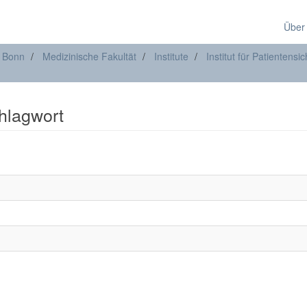
Über
t Bonn
Medizinische Fakultät
Institute
Institut für Patientensic
chlagwort