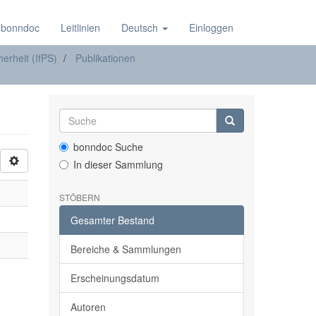
 bonndoc
Leitlinien
Deutsch
Einloggen
herheit (IfPS)
Publikationen
bonndoc Suche
In dieser Sammlung
STÖBERN
Gesamter Bestand
Bereiche & Sammlungen
Erscheinungsdatum
Autoren