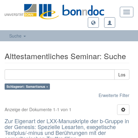
Toggl
navig
Suche
Alttestamentliches Seminar: Suche
Los
Schlagwort: Samaritanus ×
Erweiterte Filter
Anzeige der Dokumente 1-1 von 1
Zur Eigenart der LXX-Manuskripte der b-Gruppe in
der Genesis: Spezielle Lesarten, exegetische
Textplus/-minus und Berührungen mit der