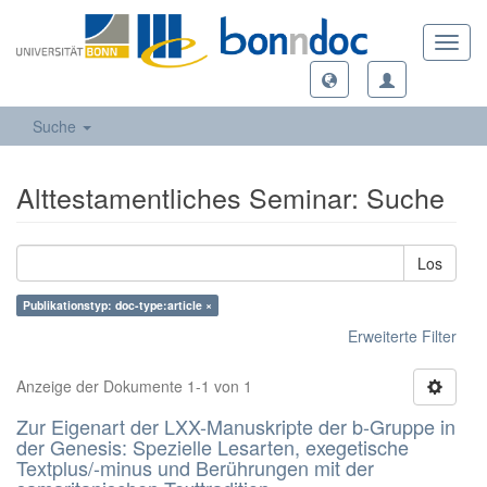
Toggl
navig
Suche
Alttestamentliches Seminar: Suche
Los
Publikationstyp: doc-type:article ×
Erweiterte Filter
Anzeige der Dokumente 1-1 von 1
Zur Eigenart der LXX-Manuskripte der b-Gruppe in
der Genesis: Spezielle Lesarten, exegetische
Textplus/-minus und Berührungen mit der