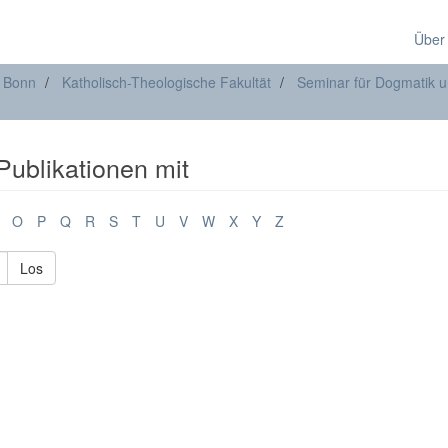
Über
t Bonn
Katholisch-Theologische Fakultät
Seminar für Dogmatik u
 Publikationen mit
O
P
Q
R
S
T
U
V
W
X
Y
Z
Los