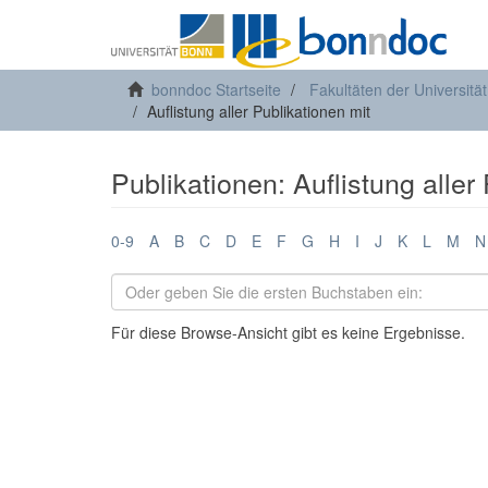
bonndoc Startseite
Fakultäten der Universitä
Auflistung aller Publikationen mit
Publikationen: Auflistung aller
0-9
A
B
C
D
E
F
G
H
I
J
K
L
M
N
Für diese Browse-Ansicht gibt es keine Ergebnisse.