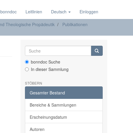
 bonndoc
Leitlinien
Deutsch
Einloggen
nd Theologische Propädeutik
Publikationen
bonndoc Suche
In dieser Sammlung
STÖBERN
Gesamter Bestand
Bereiche & Sammlungen
Erscheinungsdatum
Autoren