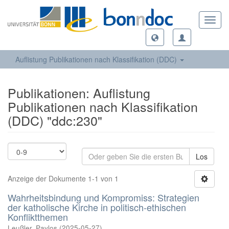
Toggl
navig
Auflistung Publikationen nach Klassifikation (DDC)
Publikationen: Auflistung
Publikationen nach Klassifikation
(DDC) "ddc:230"
Los
Anzeige der Dokumente 1-1 von 1
Wahrheitsbindung und Kompromiss: Strategien
der katholische Kirche in politisch-ethischen
Konfliktthemen
Leußler, Pavlos
(
2025-05-27
)