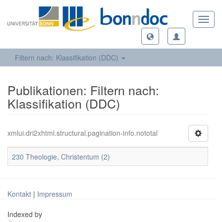
Toggl
navig
Filtern nach: Klassifikation (DDC)
Publikationen: Filtern nach:
Klassifikation (DDC)
xmlui.dri2xhtml.structural.pagination-info.nototal
230 Theologie, Christentum (2)
Kontakt
|
Impressum
Indexed by