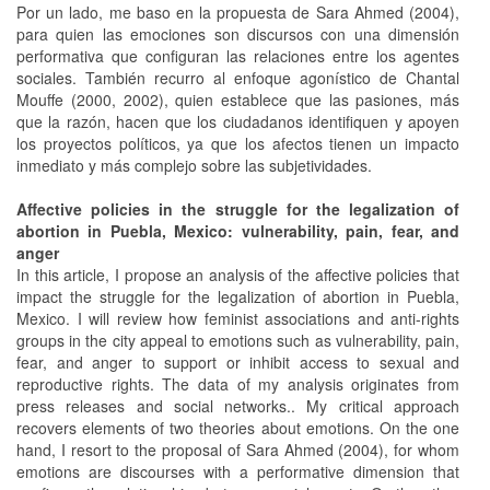
Por un lado, me baso en la propuesta de Sara Ahmed (2004),
para quien las emociones son discursos con una dimensión
performativa que configuran las relaciones entre los agentes
sociales. También recurro al enfoque agonístico de Chantal
Mouffe (2000, 2002), quien establece que las pasiones, más
que la razón, hacen que los ciudadanos identifiquen y apoyen
los proyectos políticos, ya que los afectos tienen un impacto
inmediato y más complejo sobre las subjetividades.
Affective policies in the struggle for the legalization of
abortion in Puebla, Mexico: vulnerability, pain, fear, and
anger
In this article, I propose an analysis of the affective policies that
impact the struggle for the legalization of abortion in Puebla,
Mexico. I will review how feminist associations and anti-rights
groups in the city appeal to emotions such as vulnerability, pain,
fear, and anger to support or inhibit access to sexual and
reproductive rights. The data of my analysis originates from
press releases and social networks.. My critical approach
recovers elements of two theories about emotions. On the one
hand, I resort to the proposal of Sara Ahmed (2004), for whom
emotions are discourses with a performative dimension that