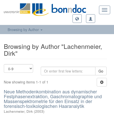
Toggl
navig
Browsing by Author
Browsing by Author "Lachenmeier,
Dirk"
Go
Now showing items 1-1 of 1
Neue Methodenkombination aus dynamischer
Festphasenextraktion, Gaschromatographie und
Massenspektrometrie für den Einsatz in der
forensisch-toxikologischen Haaranalytik
Lachenmeier, Dirk
(
2003
)