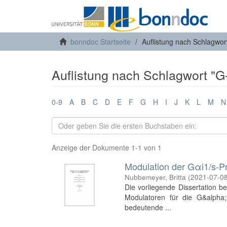
bonndoc Startseite
Auflistung nach Schlagwor
Auflistung nach Schlagwort "G
0-9
A
B
C
D
E
F
G
H
I
J
K
L
M
N
Anzeige der Dokumente 1-1 von 1
Modulation der Gαi1/s-Pr
Nubbemeyer, Britta
(
2021-07-0
Die vorliegende Dissertation be
Modulatoren für die G&alpha;i/
bedeutende ...