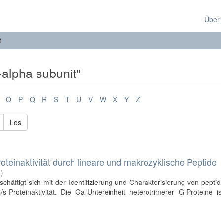
Über
t
-alpha subunit"
O
P
Q
R
S
T
U
V
W
X
Y
Z
Los
oteinaktivität durch lineare und makrozyklische Peptide
8
)
schäftigt sich mit der Identifizierung und Charakterisierung von pepti
s-Proteinaktivität. Die Ga-Untereinheit heterotrimerer G-Proteine i