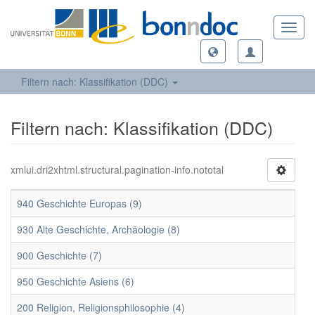
Toggl
navig
Filtern nach: Klassifikation (DDC)
Filtern nach: Klassifikation (DDC)
xmlui.dri2xhtml.structural.pagination-info.nototal
940 Geschichte Europas (9)
930 Alte Geschichte, Archäologie (8)
900 Geschichte (7)
950 Geschichte Asiens (6)
200 Religion, Religionsphilosophie (4)