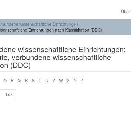
Über
verbundene wissenschaftliche Einrichtungen
ssenschaftliche Einrichtungen nach Klassifikation (DDC)
ndene wissenschaftliche Einrichtungen:
tute, verbundene wissenschaftliche
tion (DDC)
O
P
Q
R
S
T
U
V
W
X
Y
Z
Los