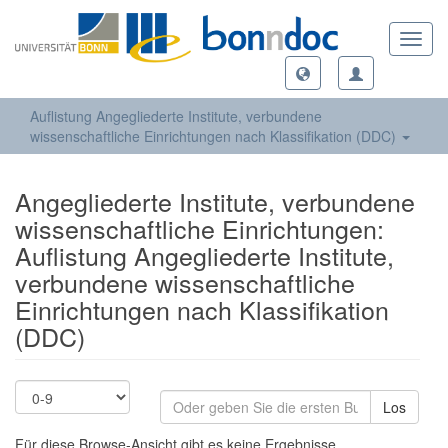
Toggl
navig
Auflistung Angegliederte Institute, verbundene
wissenschaftliche Einrichtungen nach Klassifikation (DDC)
Angegliederte Institute, verbundene
wissenschaftliche Einrichtungen:
Auflistung Angegliederte Institute,
verbundene wissenschaftliche
Einrichtungen nach Klassifikation
(DDC)
Los
Für diese Browse-Ansicht gibt es keine Ergebnisse.