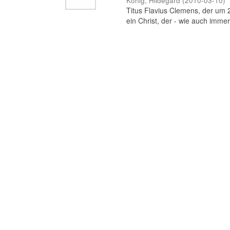
König, Hildegard
(
2010-03-10
)
Titus Flavius Clemens, der um 20
ein Christ, der - wie auch immer b