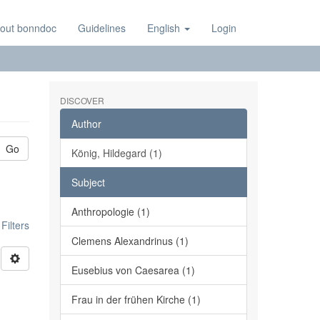
out bonndoc
Guidelines
English
Login
DISCOVER
Author
Go
König, Hildegard (1)
Subject
Anthropologie (1)
ilters
Clemens Alexandrinus (1)
Eusebius von Caesarea (1)
Frau in der frühen Kirche (1)