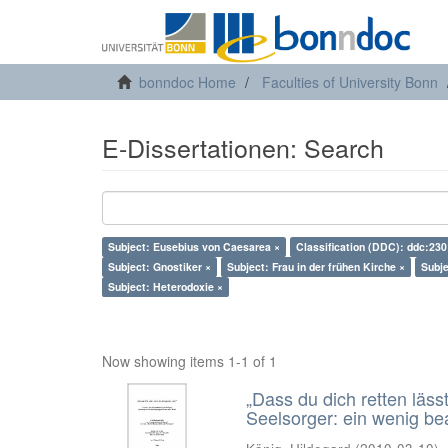
bonndoc Home
Faculties of University Bonn
E-Dissertationen: Search
Subject: Eusebius von Caesarea ×
Classification (DDC): ddc:230
Subject: Gnostiker ×
Subject: Frau in der frühen Kirche ×
Subje
Subject: Heterodoxie ×
Now showing items 1-1 of 1
„Dass du dich retten läss
Seelsorger: ein wenig b