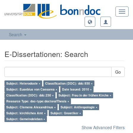
Toggl
navig
Search
E-Dissertationen: Search
Go
Subject: Heterodoxie ×
Classification (DDC): ddc:930 ×
Subject: Eusebius von Caesarea ×
Date Issued: 2010 ×
Classification (DDC): ddc:230 ×
Subject: Frau in der frühen Kirche ×
Resource Type: doc-type:doctoralThesis ×
Subject: Clemens Alexandrinus ×
Subject: Anthropologie ×
Subject: kirchliches Amt ×
Subject: Gnostiker ×
Subject: Gemeindeleben ×
Show Advanced Filters