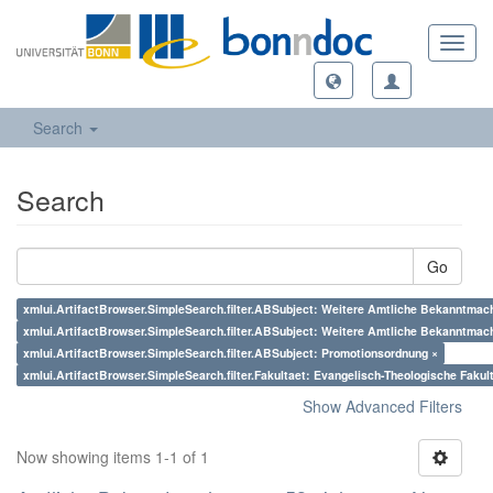
Toggl
navig
Search
Search
Go
xmlui.ArtifactBrowser.SimpleSearch.filter.ABSubject: Weitere Amtliche Bekanntmac
xmlui.ArtifactBrowser.SimpleSearch.filter.ABSubject: Weitere Amtliche Bekanntmac
xmlui.ArtifactBrowser.SimpleSearch.filter.ABSubject: Promotionsordnung ×
xmlui.ArtifactBrowser.SimpleSearch.filter.Fakultaet: Evangelisch-Theologische Fakul
Show Advanced Filters
Now showing items 1-1 of 1